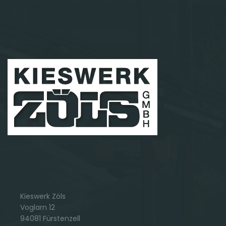
Kieswerk Zöls
Voglarn 12
94081 Fürstenzell