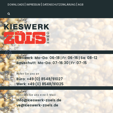
|
|
|
DOWNLOADS
IMPRESSUM
DATENSCHUTZERKLÄRUNG
AGB
Unsere Öffnungszeiten
Kieswerk: Mo-Do: 06-18 | Fr: 06-16 | Sa: 08-12
Bauschutt: Mo-Do: 07-16:30 | Fr: 07-15
Rufen Sie uns an
Büro: +49 (0) 8548/91027
Werk: +49 (0) 8548/91025
Schicken Sie uns eine E-Mail
info@kieswerk-zoels.de
ve@kieswerk-zoels.de