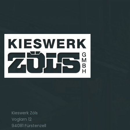
Kieswerk Zöls
Voglarn 12
94081 Fürstenzell