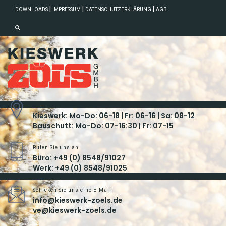
|
|
|
DOWNLOADS
IMPRESSUM
DATENSCHUTZERKLÄRUNG
AGB
Unsere Öffnungszeiten
Kieswerk: Mo-Do: 06-18 | Fr: 06-16 | Sa: 08-12
Bauschutt: Mo-Do: 07-16:30 | Fr: 07-15
Rufen Sie uns an
Büro: +49 (0) 8548/91027
Werk: +49 (0) 8548/91025
Schicken Sie uns eine E-Mail
info@kieswerk-zoels.de
ve@kieswerk-zoels.de