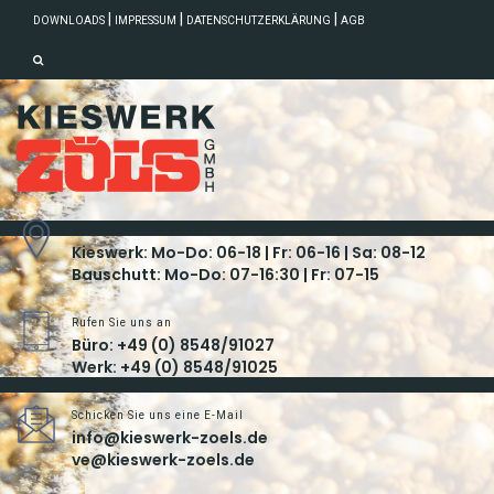
|
|
|
DOWNLOADS
IMPRESSUM
DATENSCHUTZERKLÄRUNG
AGB
Unsere Öffnungszeiten
Kieswerk: Mo-Do: 06-18 | Fr: 06-16 | Sa: 08-12
Bauschutt: Mo-Do: 07-16:30 | Fr: 07-15
Rufen Sie uns an
Büro: +49 (0) 8548/91027
Werk: +49 (0) 8548/91025
Schicken Sie uns eine E-Mail
info@kieswerk-zoels.de
ve@kieswerk-zoels.de