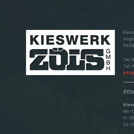
Kiesw
Vogla
94081
Tel. 
Tel.
info
Öffn
Kies
Mo-Do
Fr: 0
Sa: 0