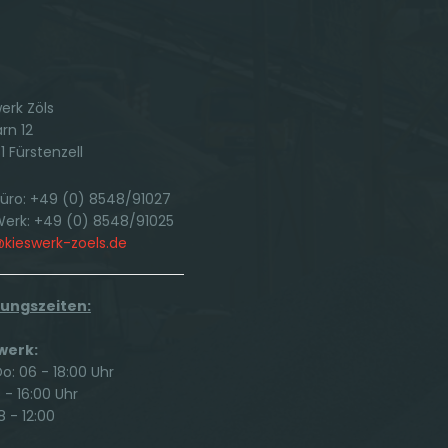
erk Zöls
rn 12
 Fürstenzell
Büro: +49 (0) 8548/91027
 Werk: +49 (0) 8548/91025
@kieswerk-zoels.de
ungszeiten:
werk:
: 06 - 18:00 Uhr
6 - 16:00 Uhr
8 - 12:00