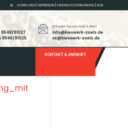
|
|
|
DOWNLOADS
IMPRESSUM
DATENSCHUTZERKLÄRUNG
AGB
Schicken Sie uns eine E-Mail
) 8548/91027
info@kieswerk-zoels.de
) 8548/91025
ve@kieswerk-zoels.de
KONTAKT & ANFAHRT
ung_mit